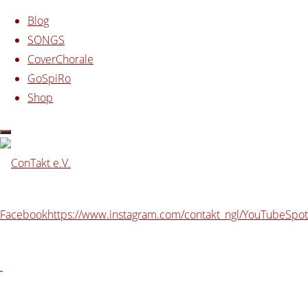
Zum Inhalt springen
Blog
SONGS
CoverChorale
GoSpiRo
Shop
Start
powered by ConTakt
GoSpiRo 2022 –
Rückblick
Facebook
https://www.instagram.com/contakt_ngl/
YouTube
Spot