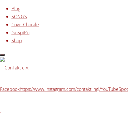
Blog
SONGS
CoverChorale
Zum
GoSpiRo
Inhalt
Start
Beiträge verschlagwortet mit "Studentenwallfahrt"
Shop
springen
Schlagwort:
Studentenwallfahrt
Facebook
https://www.instagram.com/contakt_ngl/
YouTube
Spot
Spontane