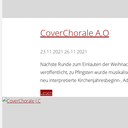
CoverChorale A.O
23.11.2021
26.11.2021
Nächste Runde zum Einläuten der Weihnacht
veröffentlicht, zu Pfingsten wurde musikal
neu interpretierte Kirchenjahresbeginn-, 
"CoverChorale
Lesen
A.O"