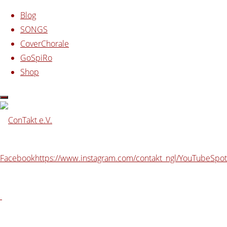
Blog
SONGS
CoverChorale
Zum
GoSpiRo
Inhalt
Start
Beiträge verschlagwortet mit "Spotify"
Shop
springen
Schlagwort:
Spotify
Facebook
https://www.instagram.com/contakt_ngl/
YouTube
Spot