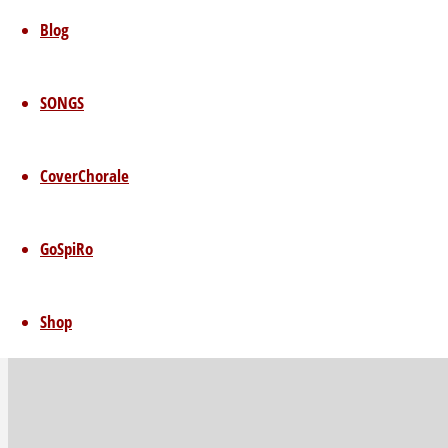
Blog
CoverChorale 2.2
SONGS
07.04.2022
08.04.2022
CoverChorale
Pünktlich zur Karwoche erscheinen unter de
bei YouTube und Streaminganbietern wie Sp
GoSpiRo
Magdeburg, knüpft mit dieser Veröffentlichu
"CoverChorale
Lesen
Shop
2.2"