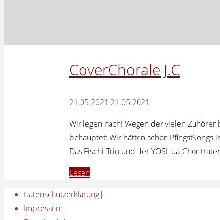
CoverChorale J.C
21.05.2021
21.05.2021
Wir legen nach! Wegen der vielen Zuhörer 
behauptet: Wir hätten schon PfingstSongs i
Das Fischi-Trio und der YOSHua-Chor traten
"CoverChorale
Lesen
J.C"
Datenschutzerklärung
|
Impressum
|