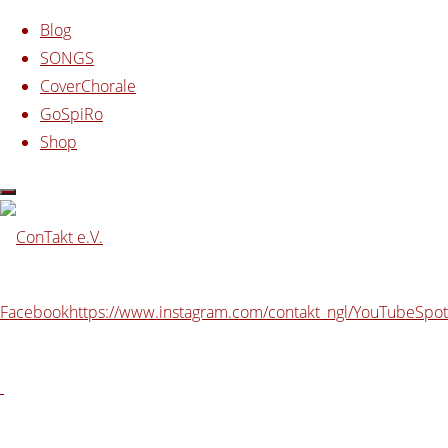
Zum Inhalt springen
Blog
SONGS
CoverChorale
GoSpiRo
Shop
Start
Beiträge verschlagwortet mit "Jugendwallfahrt"
Schlagwort:
Jugendwallfahrt
Facebook
https://www.instagram.com/contakt_ngl/
YouTube
Spot
Contakteros zur Jungen