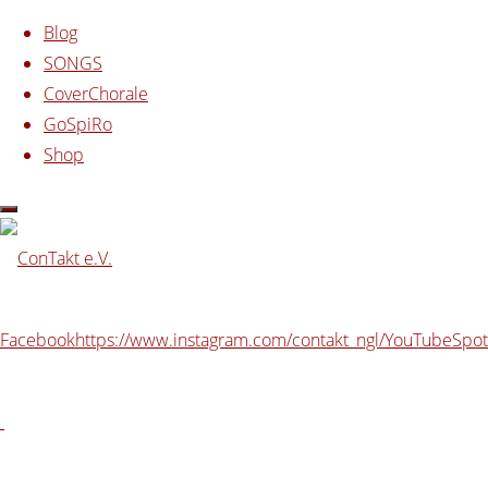
Zum Inhalt springen
Blog
SONGS
CoverChorale
GoSpiRo
Shop
Start
Beiträge verschlagwortet mit "Caritas"
Schlagwort:
Caritas
Facebook
https://www.instagram.com/contakt_ngl/
YouTube
Spot
Eine Million Töne – eine
Million Beats