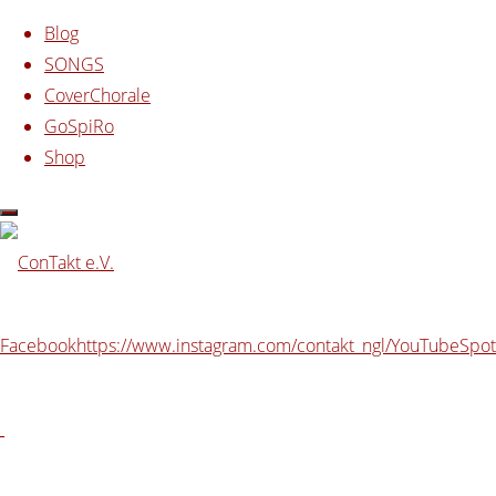
Zum Inhalt springen
Blog
SONGS
CoverChorale
GoSpiRo
Shop
Start
powered by ConTakt
Resonanzgottesdienst
mit YOSH.ua
Facebook
https://www.instagram.com/contakt_ngl/
YouTube
Spot