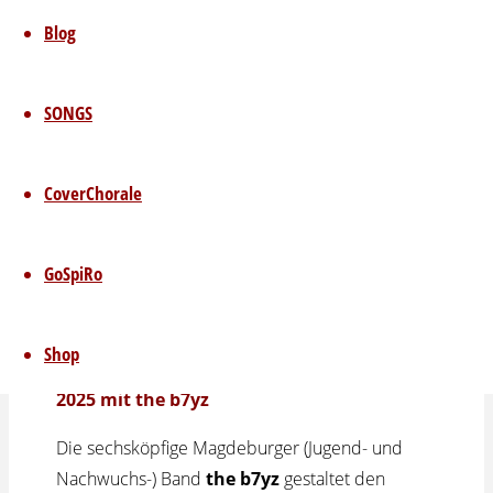
Resonanz-Musik-
Blog
Gottesdienst mit
SONGS
the b7yz
CoverChorale
GoSpiRo
13.12.2025
09.12.2025
Nix Winterpause – Herzliche Einladung
Shop
zum letzten
Resonanz-Musik-Gottesdienst
2025
mit
the b7yz
Die sechsköpfige Magdeburger (Jugend- und
Nachwuchs-) Band
the b7yz
gestaltet den