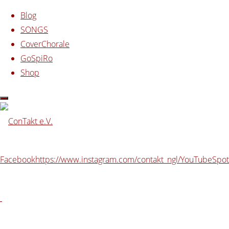
Zum Inhalt springen
Blog
SONGS
CoverChorale
GoSpiRo
Shop
Start
powered by ConTakt
Resonanz-Musik-
Gottesdienst mit the b7yz
Facebook
https://www.instagram.com/contakt_ngl/
YouTube
Spot