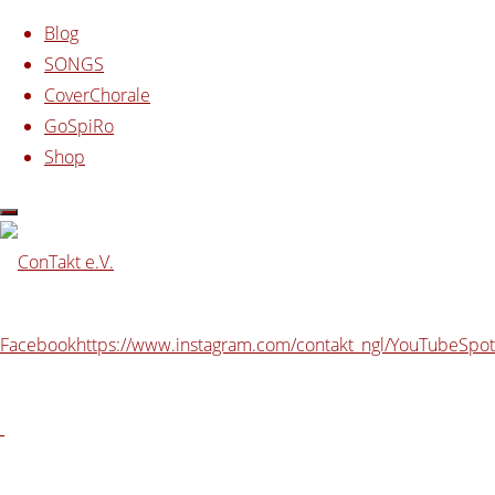
Zum Inhalt springen
Blog
SONGS
CoverChorale
GoSpiRo
Shop
Start
powered by ConTakt
POP Chorworkshop
Facebook
https://www.instagram.com/contakt_ngl/
YouTube
Spot