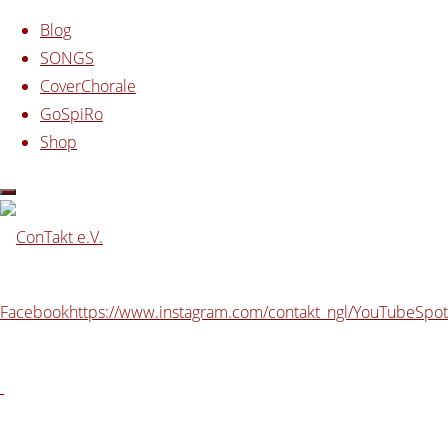
Zum Inhalt springen
Blog
SONGS
CoverChorale
GoSpiRo
Shop
Start
ConTakt
Nachlese ConTakt invasiv in
Leipzig
Nachlese ConTakt
Facebook
https://www.instagram.com/contakt_ngl/
YouTube
Spot
invasiv in Leipzig
08.01.2016
05.04.2019