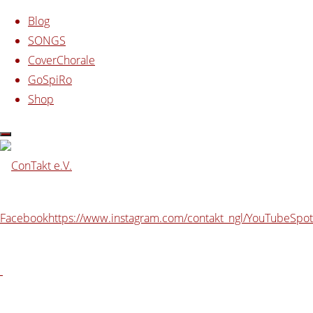
Blog
SONGS
CoverChorale
Zum
GoSpiRo
Inhalt
Start
Archiv für die Kategorie „ConTakt“
Shop
springen
Kategorie:
ConTakt
Facebook
https://www.instagram.com/contakt_ngl/
YouTube
Spot