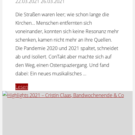
22.03.2021
26.03.2021
Die Straßen waren leer; wie schon lange die
Kirchen… Menschen entfernten sich
voneinander, konnten sich keine Resonanz mehr
schenken, kamen nicht mehr an ihre Quellen.
Die Pandemie 2020 und 2021 spaltet, schneidet
ab und isoliert. ConTakt aber machte sich auf
den Weg, einen Osterspaziergang. Und fand
dabei: Ein neues musikalisches …
"CoverChorale
Lesen
2.1
–
Traditionsreiches
neu
arrangiert"