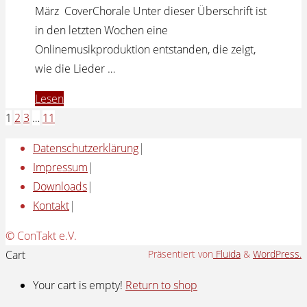
März CoverChorale Unter dieser Überschrift ist
in den letzten Wochen eine
Onlinemusikproduktion entstanden, die zeigt,
wie die Lieder …
"Highlights
Lesen
2021
1
2
3
…
11
Seitennummerierung
–
Datenschutzerklärung
|
Cristin
Impressum
|
der
Claas,
Downloads
|
Bandwochenende
Kontakt
|
&
Beiträge
Co"
Zurück
© ConTakt e.V.
nach
Cart
Präsentiert von
Fluida
&
WordPress.
oben
Your cart is empty!
Return to shop