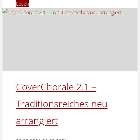
"CoverChorale
Lesen
im
MDR"
CoverChorale 2.1 –
Traditionsreiches neu
arrangiert