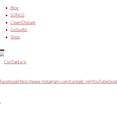
Zum Inhalt springen
Blog
SONGS
CoverChorale
GoSpiRo
Shop
Start
20017 - Halt
20017 – Halt
20017 – Halt
Facebook
https://www.instagram.com/contakt_ngl/
YouTube
Spot
Originalgröße
600 × 600
Pixel
Vorheriges Bild
Nächstes Bild
Datenschutzerklärung
|