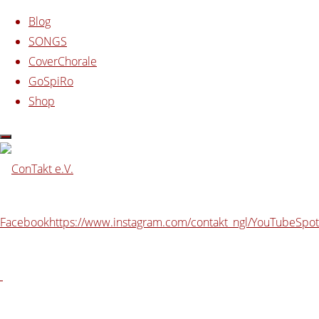
Zum Inhalt springen
Blog
SONGS
CoverChorale
GoSpiRo
Shop
Start
Beiträge verschlagwortet mit "Gommern"
Schlagwort:
Gommern
Facebook
https://www.instagram.com/contakt_ngl/
YouTube
Spot
NorBeat beim Sachsen-