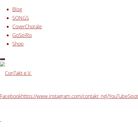
Zum Inhalt springen
Blog
SONGS
CoverChorale
GoSpiRo
Shop
Start
mp3
lebendige Steine – CD 2013 (mp3
Download)
lebendige Steine –
Facebook
https://www.instagram.com/contakt_ngl/
YouTube
Spot
CD 2013 (mp3