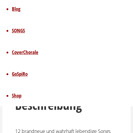
Download)
Blog
4,00
€
SONGS
lebendige Steine - CD 2013 (mp3 Download)
Menge
CoverChorale
In den Warenkorb
Kategorie:
mp3
GoSpiRo
Beschreibung
Shop
Beschreibung
12 brandneue und wahrhaft lebendige Songs