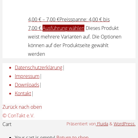
4,00
€
–
7,00
€
Preisspanne: 4,00 € bis
7,00 €
Ausführung wählen
Dieses Produkt
weist mehrere Varianten auf. Die Optionen
können auf der Produktseite gewählt
werden
Datenschutzerklärung
|
Impressum
|
Downloads
|
Kontakt
|
Zurück nach oben
© ConTakt e.V.
Cart
Präsentiert von
Fluida
&
WordPress.
Your cart is empty!
Return to shop