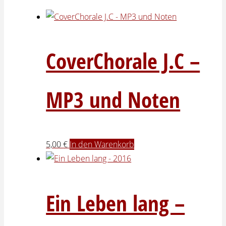
CoverChorale J.C –
MP3 und Noten
5,00
€
In den Warenkorb
Ein Leben lang –