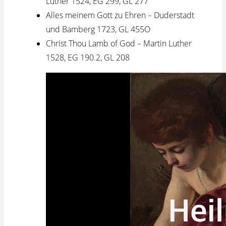
Luther 1524, EG 299, GL 277
Alles meinem Gott zu Ehren – Duderstadt
und Bamberg 1723, GL 455O
Christ Thou Lamb of God – Martin Luther
1528, EG 190.2, GL 208