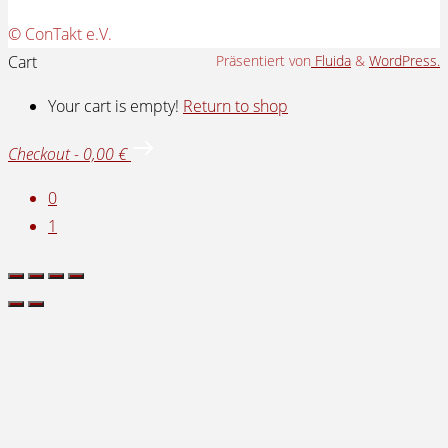
auf.
Die
Zurück
© ConTakt e.V.
Optionen
nach
Cart
Präsentiert von
Fluida
&
WordPress.
können
oben
Your cart is empty!
Return to shop
auf
der
Checkout
-
0,00 €
Produktseite
gewählt
0
werden
1