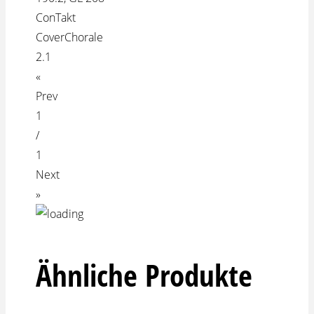
ConTakt
CoverChorale
2.1
«
Prev
1
/
1
Next
»
Ähnliche Produkte