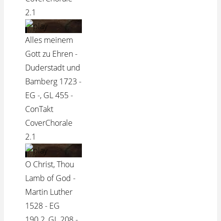
2.1
Alles meinem
Gott zu Ehren -
Duderstadt und
Bamberg 1723 -
EG -, GL 455 -
ConTakt
CoverChorale
2.1
O Christ, Thou
Lamb of God -
Martin Luther
1528 - EG
190.2, GL 208 -